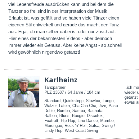
viel Lebensfreude ausdrücken kann und bei dem die
Tänzer so frei sind in der Interpretation der Musik.
Erlaubt ist, was gefällt und so haben viele Tänzer einen
eigenen Stil entwickelt und gerade das macht den Tanz
aus. Egal, ob man selber dabei ist oder nur zuschaut.
Hier eines der bekanntesten Videos - aber dennoch
immer wieder ein Genuss. Aber keine Angst - so schnell
wird gewöhnlich nirgendwo getanzt!
Karlheinz
Tanzpartner
..ich m
PLZ 13587 / 64 Jahre / 184 cm
wieder 
getanzt 
Standard, Quickstepp, Slowfox, Tango,
etwas a
Walzer, Latein, Cha-Cha-Cha, Jive, Paso
Doble, Rumba, Samba, Bachata,
Balboa, Blues, Boogie, Discofox,
Foxtrott, Hip Hop, Line Dance, Mambo,
Merengue, Rock 'n' Roll, Salsa, Swing /
Lindy Hop, West Coast Swing