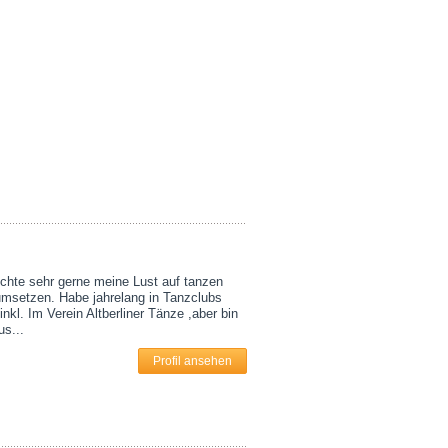
öchte sehr gerne meine Lust auf tanzen
umsetzen. Habe jahrelang in Tanzclubs
inkl. Im Verein Altberliner Tänze ,aber bin
us...
Profil ansehen