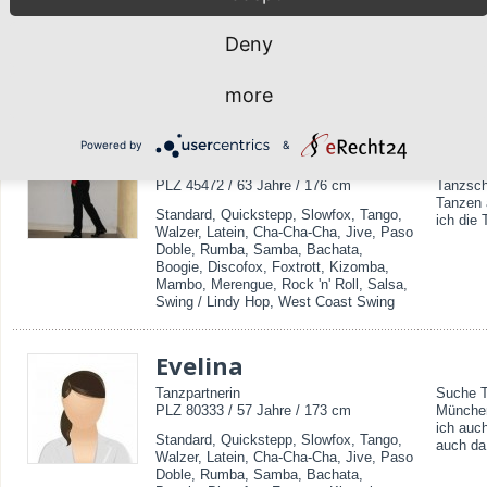
Balboa, Blues, Boogie, Discofox,
Foxtrott, Hip Hop, Jazz Dance,
Deny
Kizomba, Line Dance, Mambo,
Merengue, Rock 'n' Roll, Salsa, Swing /
Lindy Hop, West Coast Swing
more
Franko
Powered by
&
Tanzpartner / buchbar als Begleitung
Hallo Ic
PLZ 45472 / 63 Jahre / 176 cm
Tanzsch
Tanzen 
Standard, Quickstepp, Slowfox, Tango,
ich die 
Walzer, Latein, Cha-Cha-Cha, Jive, Paso
Doble, Rumba, Samba, Bachata,
Boogie, Discofox, Foxtrott, Kizomba,
Mambo, Merengue, Rock 'n' Roll, Salsa,
Swing / Lindy Hop, West Coast Swing
Evelina
Tanzpartnerin
Suche T
PLZ 80333 / 57 Jahre / 173 cm
München
ich auc
Standard, Quickstepp, Slowfox, Tango,
auch da
Walzer, Latein, Cha-Cha-Cha, Jive, Paso
Doble, Rumba, Samba, Bachata,