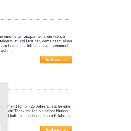
e eine nette Tanzpartnerin, die wie ich
teigerin ist und Lust hat, gemeinsam einen
s zu besuchen. Ich habe zwar schonmal
 zehn...
Profil ansehen
usammen:) Ich bin 25 Jahre alt suche eine
n für ein Tanzkurs. Ich bin selbst blutiger
r und hatte bis jetzt noch kaum Erfahrung
Profil ansehen