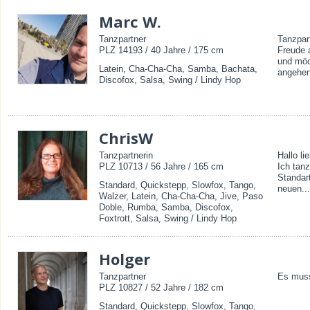
Marc W.
Tanzpartner
Tanzpar
PLZ 14193 / 40 Jahre / 175 cm
Freude 
und möc
Latein, Cha-Cha-Cha, Samba, Bachata,
angehen.
Discofox, Salsa, Swing / Lindy Hop
ChrisW
Tanzpartnerin
Hallo li
PLZ 10713 / 56 Jahre / 165 cm
Ich tan
Standar
Standard, Quickstepp, Slowfox, Tango,
neuen...
Walzer, Latein, Cha-Cha-Cha, Jive, Paso
Doble, Rumba, Samba, Discofox,
Foxtrott, Salsa, Swing / Lindy Hop
Holger
Tanzpartner
Es muss
PLZ 10827 / 52 Jahre / 182 cm
Standard, Quickstepp, Slowfox, Tango,