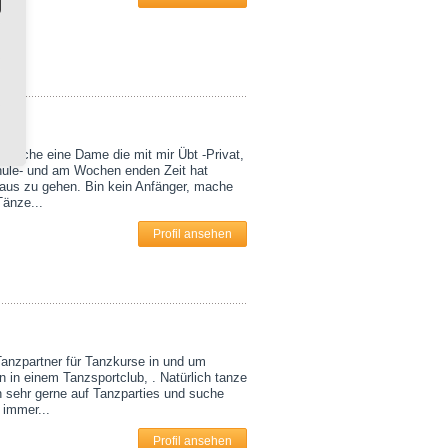
h suche eine Dame die mit mir Übt -Privat,
ule- und am Wochen enden Zeit hat
aus zu gehen. Bin kein Anfänger, mache
Tänze...
Profil ansehen
anzpartner für Tanzkurse in und um
 in einem Tanzsportclub, . Natürlich tanze
h sehr gerne auf Tanzparties und suche
 immer...
Profil ansehen