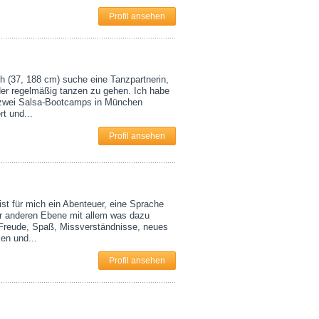
Profil ansehen
ch (37, 188 cm) suche eine Tanzpartnerin,
er regelmäßig tanzen zu gehen. Ich habe
 zwei Salsa-Bootcamps in München
rt und...
Profil ansehen
ist für mich ein Abenteuer, eine Sprache
er anderen Ebene mit allem was dazu
 Freude, Spaß, Missverständnisse, neues
en und...
Profil ansehen