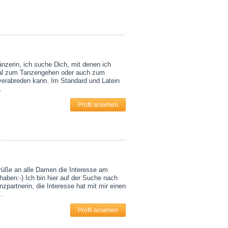
änzerin, ich suche Dich, mit denen ich
l zum Tanzengehen oder auch zum
verabreden kann. Im Standard und Latein
.
Profil ansehen
rüße an alle Damen die Interesse am
haben:-) Ich bin hier auf der Suche nach
nzpartnerin, die Interesse hat mit mir einen
..
Profil ansehen