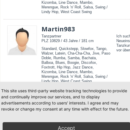
Kizomba, Line Dance, Mambo,
Merengue, Rock 'n' Roll, Salsa, Swing /
Lindy Hop, West Coast Swing
Martin983
Tanzpartner
Ich such
PLZ 10829 / 43 Jahre / 181 cm
Neueins
Tanzkur
Standard, Quickstepp, Slowfox, Tango,
vor über
Walzer, Latein, Cha-Cha-Cha, Jive, Paso
Doble, Rumba, Samba, Bachata,
Balboa, Blues, Boogie, Discofox,
Foxtrott, Hip Hop, Jazz Dance,
Kizomba, Line Dance, Mambo,
Merengue, Rock 'n' Roll, Salsa, Swing /
Lindy Hop, West Coast Swing
This site uses third-party website tracking technologies to provide
JulianTanzen305
and continually improve our services, and to display
advertisements according to users' interests. I agree and may
Tanzpartner
Hallo z
revoke or change my consent at any time with effect for the future.
PLZ 13503 / 26 Jahre / 190 cm
Partneri
Anfänge
Standard, Quickstepp, Slowfox, Tango,
mit...
Walzer, Latein, Cha-Cha-Cha, Jive, Paso
Doble, Rumba, Samba, Bachata,
Accept