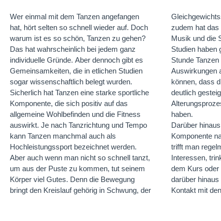
Wer einmal mit dem Tanzen angefangen
Gleichgewichts
hat, hört selten so schnell wieder auf. Doch
zudem hat das G
warum ist es so schön, Tanzen zu gehen?
Musik und die S
Das hat wahrscheinlich bei jedem ganz
Studien haben g
individuelle Gründe. Aber dennoch gibt es
Stunde Tanzen i
Gemeinsamkeiten, die in etlichen Studien
Auswirkungen 
sogar wissenschaftlich belegt wurden.
können, dass di
Sicherlich hat Tanzen eine starke sportliche
deutlich gestei
Komponente, die sich positiv auf das
Alterungsproze
allgemeine Wohlbefinden und die Fitness
haben.
auswirkt. Je nach Tanzrichtung und Tempo
Darüber hinaus 
geradezu ideal.
kann Tanzen manchmal auch als
Komponente nat
manchmal länge
Hochleistungssport bezeichnet werden.
trifft man rege
ist, immer wied
Aber auch wenn man nicht so schnell tanzt,
Interessen, tri
gehen, wissen
um aus der Puste zu kommen, tut seinem
dem Kurs oder 
tanzen, dass d
Körper viel Gutes. Denn die Bewegung
darüber hinaus
und es sich lohn
bringt den Kreislauf gehörig in Schwung, der
Kontakt mit de