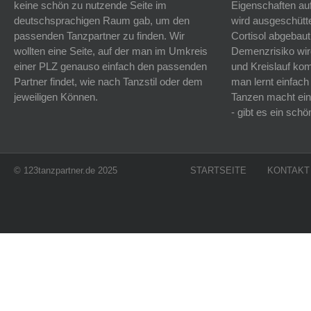
keine schön zu nutzende Seite im
Eigenschaften auf
deutschsprachigen Raum gab, um den
wird ausgeschütt
passenden Tanzpartner zu finden. Wir
Cortisol abgebaut
wollten eine Seite, auf der man im Umkreis
Demenzrisiko wird
einer PLZ genauso einfach den passenden
und Kreislauf k
Partner findet, wie nach Tanzstil oder dem
man lernt einfach
jeweiligen Können.
Tanzen macht ein
- gibt es ein sc
© 123tanzpartner.de 2025
STARTSEITE
KONTAKT