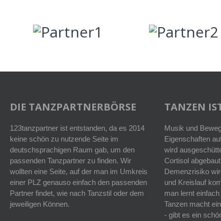
DIE TANZPARTNERBÖRSE
TANZEN IST
123tanzpartner ist entstanden, da es 2014
Musik und Bewegu
keine schön zu nutzende Seite im
Eigenschaften auf
deutschsprachigen Raum gab, um den
wird ausgeschütt
passenden Tanzpartner zu finden. Wir
Cortisol abgebaut
wollten eine Seite, auf der man im Umkreis
Demenzrisiko wird
einer PLZ genauso einfach den passenden
und Kreislauf k
Partner findet, wie nach Tanzstil oder dem
man lernt einfach
jeweiligen Können.
Tanzen macht ein
- gibt es ein sc