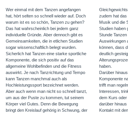
Wer einmal mit dem Tanzen angefangen
Gleichgewichts
hat, hört selten so schnell wieder auf. Doch
zudem hat das G
warum ist es so schön, Tanzen zu gehen?
Musik und die S
Das hat wahrscheinlich bei jedem ganz
Studien haben g
individuelle Gründe. Aber dennoch gibt es
Stunde Tanzen i
Gemeinsamkeiten, die in etlichen Studien
Auswirkungen 
sogar wissenschaftlich belegt wurden.
können, dass di
Sicherlich hat Tanzen eine starke sportliche
deutlich gestei
Komponente, die sich positiv auf das
Alterungsproze
allgemeine Wohlbefinden und die Fitness
haben.
auswirkt. Je nach Tanzrichtung und Tempo
Darüber hinaus 
geradezu ideal.
kann Tanzen manchmal auch als
Komponente nat
manchmal länge
Hochleistungssport bezeichnet werden.
trifft man rege
ist, immer wied
Aber auch wenn man nicht so schnell tanzt,
Interessen, tri
gehen, wissen
um aus der Puste zu kommen, tut seinem
dem Kurs oder 
tanzen, dass d
Körper viel Gutes. Denn die Bewegung
darüber hinaus
und es sich lohn
bringt den Kreislauf gehörig in Schwung, der
Kontakt mit de