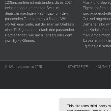
123tanzpartner ist entstanden, da es 2014
Musik und Bewegu
keine schön zu nutzende Seite im
Eigenschaften auf
deutschsprachigen Raum gab, um den
wird ausgeschütt
passenden Tanzpartner zu finden. Wir
Cortisol abgebaut
wollten eine Seite, auf der man im Umkreis
Demenzrisiko wird
einer PLZ genauso einfach den passenden
und Kreislauf k
Partner findet, wie nach Tanzstil oder dem
man lernt einfach
jeweiligen Können.
Tanzen macht ein
- gibt es ein sc
© 123tanzpartner.de 2025
STARTSEITE
KONTAKT
This site uses third-party 
and continually improve our