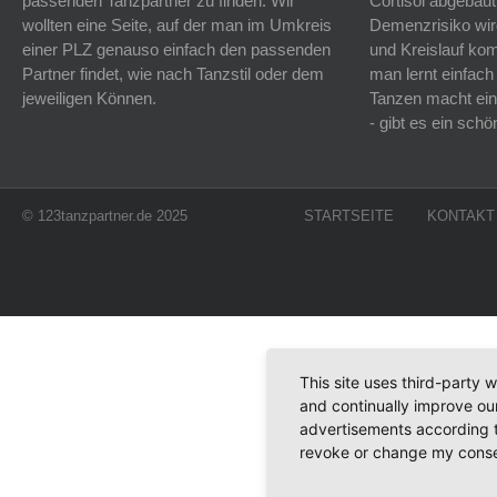
passenden Tanzpartner zu finden. Wir
Cortisol abgebaut
wollten eine Seite, auf der man im Umkreis
Demenzrisiko wird
einer PLZ genauso einfach den passenden
und Kreislauf k
Partner findet, wie nach Tanzstil oder dem
man lernt einfach
jeweiligen Können.
Tanzen macht ein
- gibt es ein sc
© 123tanzpartner.de 2025
STARTSEITE
KONTAKT
This site uses third-party 
and continually improve our
advertisements according t
revoke or change my consent