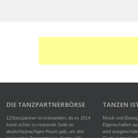
DIE TANZPARTNERBÖRSE
TANZEN IST
123tanzpartner ist entstanden, da es 2014
Musik und Bewegu
keine schön zu nutzende Seite im
Eigenschaften auf
deutschsprachigen Raum gab, um den
wird ausgeschütt