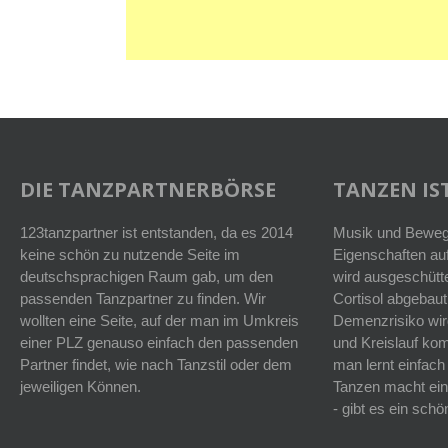
DIE TANZPARTNERBÖRSE
TANZEN IST
123tanzpartner ist entstanden, da es 2014
Musik und Bewegu
keine schön zu nutzende Seite im
Eigenschaften auf
deutschsprachigen Raum gab, um den
wird ausgeschütt
passenden Tanzpartner zu finden. Wir
Cortisol abgebaut
wollten eine Seite, auf der man im Umkreis
Demenzrisiko wird
einer PLZ genauso einfach den passenden
und Kreislauf k
Partner findet, wie nach Tanzstil oder dem
man lernt einfach
jeweiligen Können.
Tanzen macht ein
- gibt es ein sc