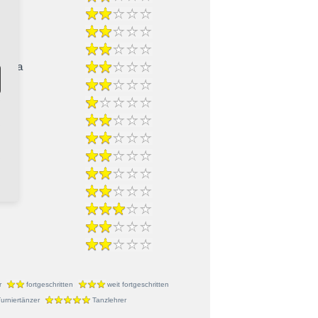
-Cha
ble
r
fortgeschritten
weit fortgeschritten
urniertänzer
Tanzlehrer