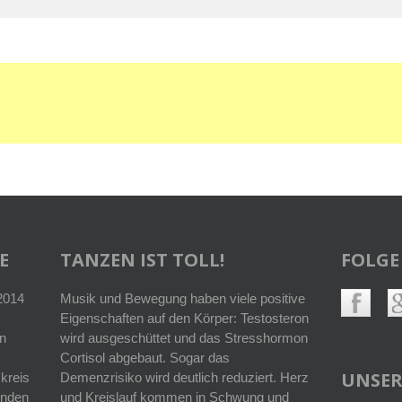
E
TANZEN IST TOLL!
FOLGE
 2014
Musik und Bewegung haben viele positive
Eigenschaften auf den Körper: Testosteron
n
wird ausgeschüttet und das Stresshormon
Cortisol abgebaut. Sogar das
UNSER
kreis
Demenzrisiko wird deutlich reduziert. Herz
enden
und Kreislauf kommen in Schwung und