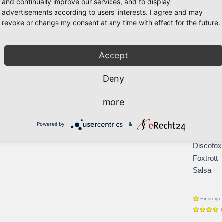
and continually improve our services, and to display
Tango
advertisements according to users' interests. I agree and may
Walzer
revoke or change my consent at any time with effect for the future.
Latein
Cha-Cha
Accept
Jive
Paso Do
Deny
Rumba
Samba
more
Bachata
Blues
Powered by
&
Boogie
Discofox
Foxtrott
Salsa
Einsteige
T