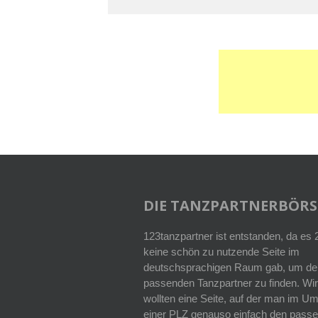
DIE TANZPARTNERBÖRS
123tanzpartner ist entstanden, da es
keine schön zu nutzende Seite im
deutschsprachigen Raum gab, um de
passenden Tanzpartner zu finden. Wir
wollten eine Seite, auf der man im Um
einer PLZ genauso einfach den pass