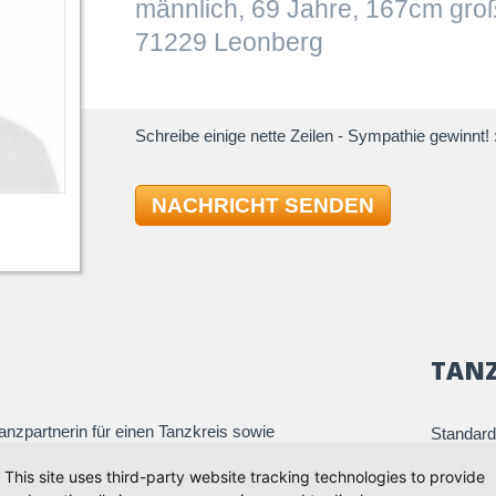
männlich, 69 Jahre, 167cm gro
71229 Leonberg
Schreibe einige nette Zeilen - Sympathie gewinnt! :
NACHRICHT SENDEN
TAN
nzpartnerin für einen Tanzkreis sowie
Standard
zialkurse. Neben guten Führungsqualitäten
Quickst
This site uses third-party website tracking technologies to provide
eintänze gleichmäßig sicher einschließlich Discofox ,
Slowfox