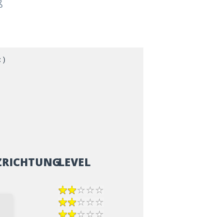
ß
 )
ZRICHTUNG
LEVEL
epp