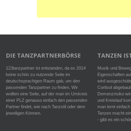
DIE TANZPARTNERBÖRSE
TANZEN IST
123tanzpartner ist entstanden, da es 2014
Musik und Bewegu
keine schön zu nutzende Seite im
Eigenschaften auf
deutschsprachigen Raum gab, um den
wird ausgeschütt
passenden Tanzpartner zu finden. Wir
Cortisol abgebaut
wollten eine Seite, auf der man im Umkreis
Demenzrisiko wird
einer PLZ genauso einfach den passenden
und Kreislauf k
Partner findet, wie nach Tanzstil oder dem
man lernt einfach
jeweiligen Können.
Tanzen macht ein
- gibt es ein sc