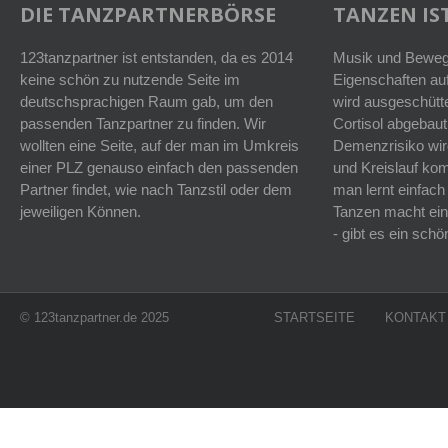
DIE TANZPARTNERBÖRSE
TANZEN IST
123tanzpartner ist entstanden, da es 2014
Musik und Bewegu
keine schön zu nutzende Seite im
Eigenschaften auf
deutschsprachigen Raum gab, um den
wird ausgeschütt
passenden Tanzpartner zu finden. Wir
Cortisol abgebaut
wollten eine Seite, auf der man im Umkreis
Demenzrisiko wird
einer PLZ genauso einfach den passenden
und Kreislauf k
Partner findet, wie nach Tanzstil oder dem
man lernt einfach
jeweiligen Können.
Tanzen macht ein
- gibt es ein sc
© 123tanzpartner.de 2025
STARTSEITE
KONTAKT