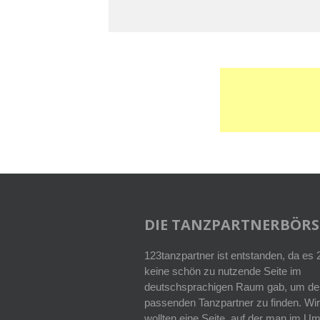
DIE TANZPARTNERBÖRS
123tanzpartner ist entstanden, da es
keine schön zu nutzende Seite im
deutschsprachigen Raum gab, um de
passenden Tanzpartner zu finden. Wir
wollten eine Seite, auf der man im Um