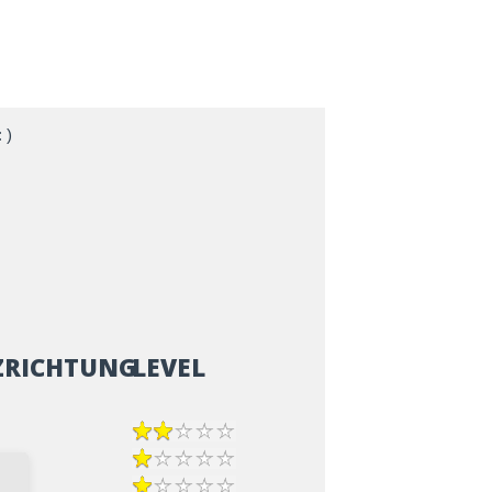
 )
ZRICHTUNG
LEVEL
epp