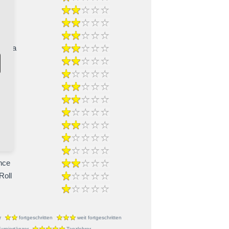
-Cha
ble
nce
Roll
r
fortgeschritten
weit fortgeschritten
urniertänzer
Tanzlehrer