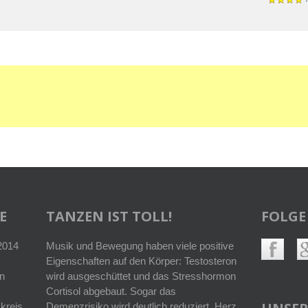
E
TANZEN IST TOLL!
FOLGE
 2014
Musik und Bewegung haben viele positive
Eigenschaften auf den Körper: Testosteron
n
wird ausgeschüttet und das Stresshormon
Cortisol abgebaut. Sogar das
kreis
Demenzrisiko wird deutlich reduziert. Herz