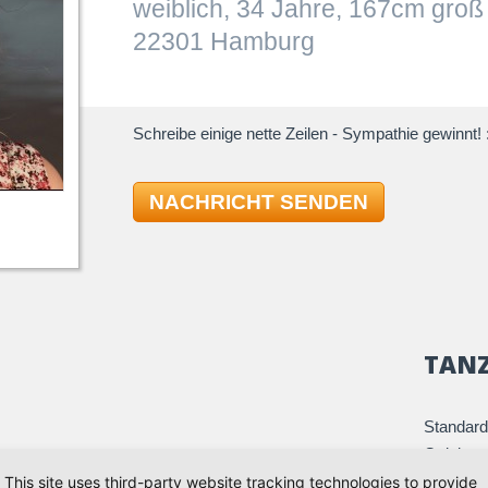
weiblich, 34 Jahre, 167cm groß
22301 Hamburg
Schreibe einige nette Zeilen - Sympathie gewinnt! :
NACHRICHT SENDEN
TAN
Standard
Quickst
r vielleicht ändert sich das irgendwann wieder -
Slowfox
This site uses third-party website tracking technologies to provide