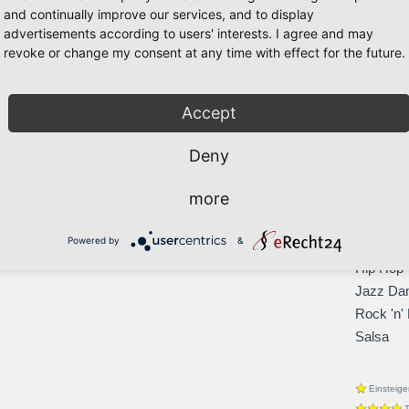
and continually improve our services, and to display
Tango
advertisements according to users' interests. I agree and may
Walzer
re Nachrichten nicht mitbekomme - bin aktuell nicht
revoke or change my consent at any time with effect for the future.
Latein
r.
Cha-Cha
Jive
Accept
Paso Do
Deny
Rumba
Samba
more
Boogie
Discofox
Powered by
&
Foxtrott
Hip Hop
Jazz Da
Rock 'n' 
Salsa
Einsteige
T