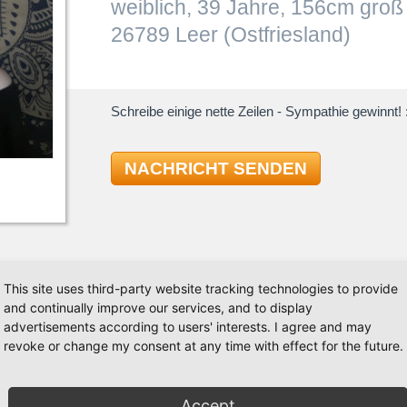
weiblich, 39 Jahre, 156cm groß
26789 Leer (Ostfriesland)
Schreibe einige nette Zeilen - Sympathie gewinnt! :
NACHRICHT SENDEN
This site uses third-party website tracking technologies to provide
TAN
and continually improve our services, and to display
advertisements according to users' interests. I agree and may
revoke or change my consent at any time with effect for the future.
andard/Latein Tänze getanzt, dem folgten Rock`n Roll
Standard
 Tanzpartner zu finden bin ich mittlerweile auf
Latein
. Vielleicht finde ich hier ja jemanden der Lust auf
Cha-Cha
Accept