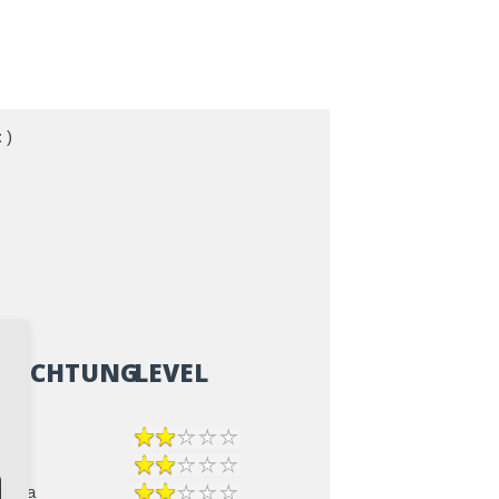
 )
ZRICHTUNG
LEVEL
-Cha