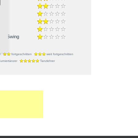
nce
Roll
ast Swing
r
fortgeschritten
weit fortgeschritten
urniertänzer
Tanzlehrer