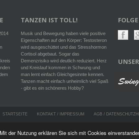
E
TANZEN IST TOLL!
FOLGE
 2014
Musik und Bewegung haben viele positive
Eigenschaften auf den Körper: Testosteron
n
wird ausgeschüttet und das Stresshormon
Cortisol abgebaut. Sogar das
UNSER
kreis
Demenzrisiko wird deutlich reduziert. Herz
enden
und Kreislauf kommen in Schwung und
r dem
man lernt einfach Gleichgesinnte kennen.
Tanzen macht einfach unheimlich viel Spaß
- gibt es ein schöneres Hobby?
STARTSEITE
KONTAKT / IMPRESSUM
AGB
/
DATENSCHUTZH
Mit der Nutzung erklären Sie sich mit Cookies einverstande