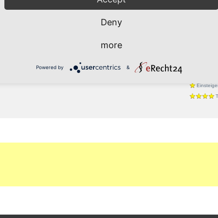
Jive
Deny
Hip Hop
Line Da
more
Rock 'n' 
West Co
Powered by
&
Einsteige
T