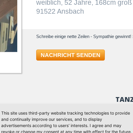
weiblich, 52 Jahre, 168cm groß
91522 Ansbach
Schreibe einige nette Zeilen - Sympathie gewinnt! :
NACHRICHT SENDEN
TAN
This site uses third-party website tracking technologies to provide
Standard
and continually improve our services, and to display
, mit dem Tanzen Spass macht und wir uns mit
Tango
advertisements according to users' interests. I agree and may
s mal freuen..
Walzer
revoke or change my consent at any time with effect for the future.