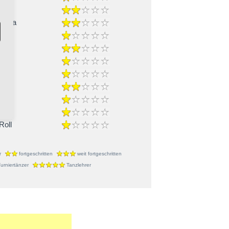
-Cha
nce
Roll
r
fortgeschritten
weit fortgeschritten
urniertänzer
Tanzlehrer