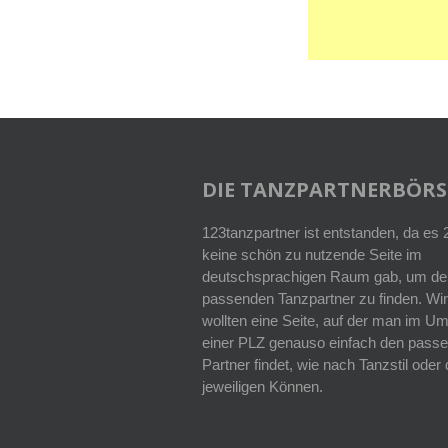
DIE TANZPARTNERBÖRS
123tanzpartner ist entstanden, da es
keine schön zu nutzende Seite im
deutschsprachigen Raum gab, um de
passenden Tanzpartner zu finden. Wir
wollten eine Seite, auf der man im Um
einer PLZ genauso einfach den pass
Partner findet, wie nach Tanzstil ode
jeweiligen Können.