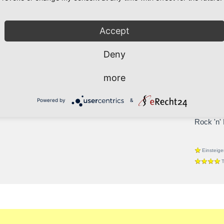
Latein
Cha-Cha
Accept
Jive
Rumba
Deny
Samba
Blues
more
Discofox
Foxtrott
Powered by
&
Line Da
Rock 'n' 
Einsteige
T