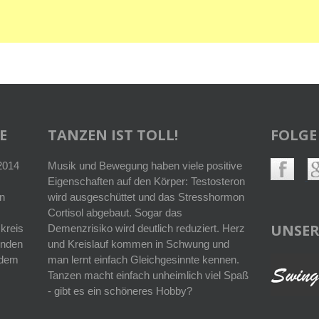
E
TANZEN IST TOLL!
FOLGE
 2014
Musik und Bewegung haben viele positive
Eigenschaften auf den Körper: Testosteron
n
wird ausgeschüttet und das Stresshormon
Cortisol abgebaut. Sogar das
UNSER
kreis
Demenzrisiko wird deutlich reduziert. Herz
enden
und Kreislauf kommen in Schwung und
r dem
man lernt einfach Gleichgesinnte kennen.
Tanzen macht einfach unheimlich viel Spaß
- gibt es ein schöneres Hobby?